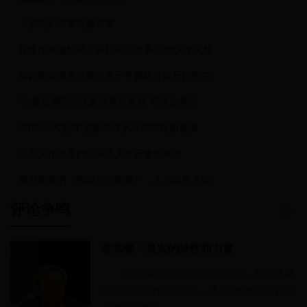
《福地》中文再版首发
青年作家邀约书：讲好中国故事 点燃文学火炬
第四届全国文艺评论骨干专题研讨班开始招生
“内蒙古师范大学蒙语系作家群”研讨会举行
中国“三大史诗”抢救和传承工作取得新进展
北京文化创意产业高级人才研修班举办
原创图画书《鄂温克的驼鹿》：人与自然之情
评论争鸣
李炳银：真实的特性和力量
当年的以记事为主的历史书写，以记述真
实生活感受的民歌演唱，都是成长建立在社会