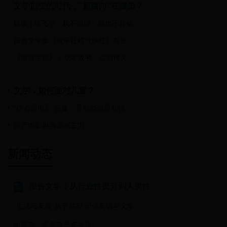
文学剧变的时代，“新路向”在哪里？
访谈 | 毕飞宇：我不摘桃，我也不背锅
报告文学集《改革征程党旗红》首发
《国家宝藏》：立字成书，温润持久
文学，如何面对儿童？
“作者型电影”密集，暑期档值得期待
国产电影担当票房主力
新闻动态
报告文学：从行业性提升到人类性
“生活与友爱”丛书发布 记录友情与文学
出版家、学者陈早春去世