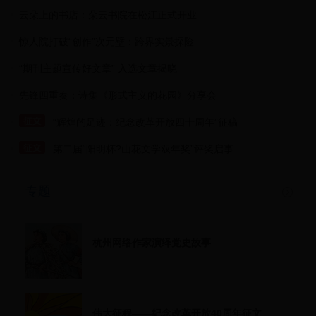
云朵上的书店：朵云书院在松江正式开业
惊人院打破“创作”次元壁：跨界实景探险
“期刊主题宣传好文章” 入选文章揭晓
先锋四重奏：诗集《形式主义的花园》分享会
“辉煌的足迹：纪念改革开放四十周年”征稿
第二届“阳明杯?山花文学双年奖”评奖启事
专题
杭州网络作家演绎党史故事
伟大征程——纪念改革开放40周年征文