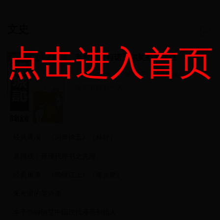
文史
点击进入首页
老舍两度与诺贝尔奖擦肩而过
1968年，《猫城记》进入诺奖终评，在
投票中获第一名……
经典重读：《洞箫徐五》（林纾）
袁阔成：开现代评书之先河
经典重读：《鸭绿江上》（蒋光慈）
朱光潜的英诗课
丰子恺称他是中国现代漫画创始人