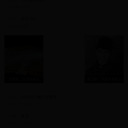
田丰赫 36365
散文
母亲的灯
高西友 36365
史庆友：又见炊烟起
黄雪媛：卡夫卡是何人
散文
在德国小城扎堆看球
余斌 《文汇报》
小说
春秋
阿袁 《上海文学》