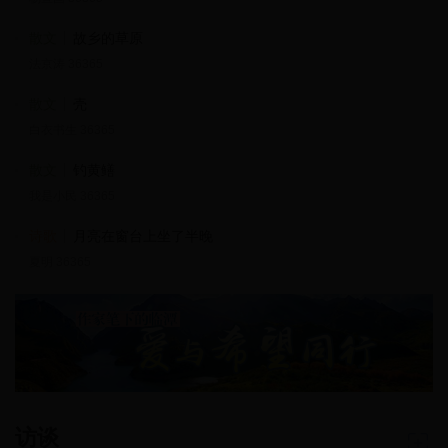
散文
故乡的草原
法京涛 36365
散文
壳
白衣书生 36365
散文
钓黄鳝
我是小民 36365
诗歌
月亮在窗台上坐了半晚
夏明 36365
访谈