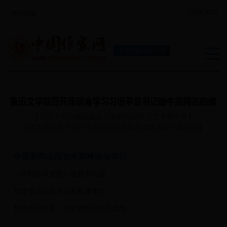
[旧版入口]
用户登录
中国作家协会主办
[
习近平写信勉励新近入党的电影表演艺术家牛犇
]
[
文学界热议习近平总书记写给电影表演艺术家牛犇的信
]
中国新闻出版智库高峰论坛举行
《不朽的马克思》视频书出版
新华书店抗战书店献礼建党节
新作品 | 阿来：用文学照亮那片土地