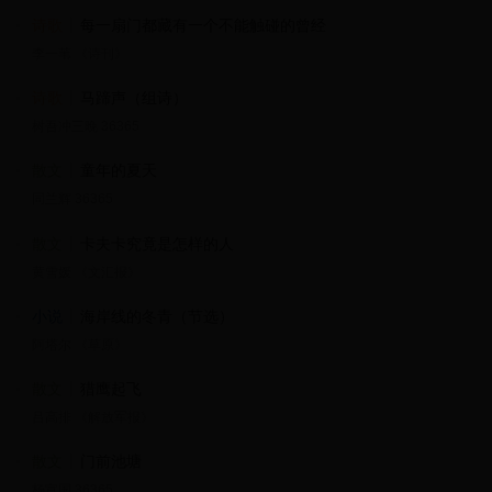
诗歌
每一扇门都藏有一个不能触碰的曾经
李一苇 《诗刊》
诗歌
马蹄声（组诗）
树吾冲三晚 36365
散文
童年的夏天
同兰辉 36365
散文
卡夫卡究竟是怎样的人
黄雪媛 《文汇报》
小说
海岸线的冬青（节选）
阿塔尔 《草原》
散文
猎鹰起飞
吕高排 《解放军报》
散文
门前池塘
杨宣国 36365