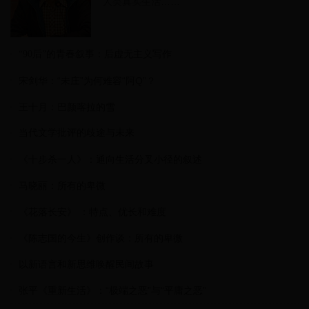
人类真实生活……
“90后”的青春叙事：后虚无主义写作
宋剑华：“未庄”为何难容“阿Q”？
王十月：巴颜喀拉的雪
当代文学批评的歧途与未来
《十步杀一人》：通向生活分叉小径的叙述
马晓丽：所有的卑微
《花落长安》 ：特点、优长和难度
《陈志国的今生》创作谈：所有的卑微
以新语言和新思维唤醒民间故事
张平《重新生活》：“极端之恶”与“平庸之恶”