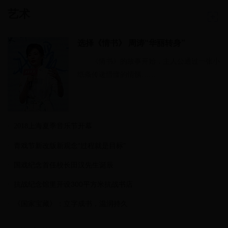
艺术
选择《情书》 周涛“华丽转身”
《情书》的故事开始，主人公通过一张小
纸条传递懵懂的情愫……
2018上海夏季音乐节开幕
青戏节新改版新观念“过程就是目标”
国戏纪念首任校长田汉先生诞辰
抗战纪念馆里开设300平方米抗战书店
《国家宝藏》：立字成书，温润持久