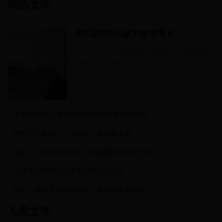
网络文学
现实题材作品越来越“被看见”
网络文学现实题材大赛获奖作品影视签约
暨第三届大赛推进会日前举办……
征集优秀评论 首届中国网络文学评论奖启动
呵护宝贵原创力，正版化之路任重道远
宅猪：十年前辞职写作，就预测到这行巨大潜力
天津市作协网络文学专业委员会成立
陈村：我以为先锋的东西，网络并没有出现
儿童文学