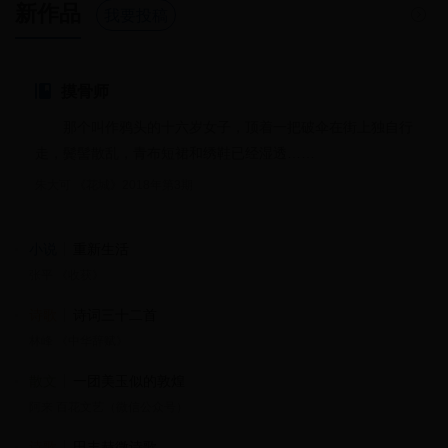
新作品
我要投稿
摸骨师
那个叫作鸦头的十六岁女子，顶着一把破伞在街上独自行
走，鬓髻散乱，青布短裙和绣鞋已经湿透……
朱大可 《花城》2018年第3期
小说
重新生活
张平 《收获》
诗歌
诗词三十二首
林峰 《中华辞赋》
散文
一团美玉似的敦煌
阿来 百花文艺（微信公众号）
诗歌
田丰赫微诗歌